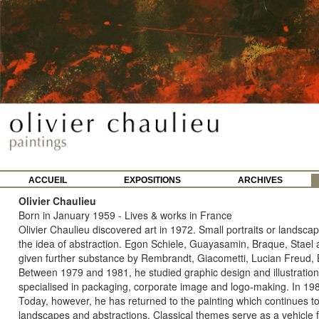
ACCUEIL
EXPOSITIONS
ARCHIVES
Olivier Chaulieu
Born in January 1959 - Lives & works in France
Olivier Chaulieu discovered art in 1972. Small portraits or landsc
the idea of abstraction. Egon Schiele, Guayasamin, Braque, Stael 
given further substance by Rembrandt, Giacometti, Lucian Freud,
Between 1979 and 1981, he studied graphic design and illustratio
specialised in packaging, corporate image and logo-making. In 198
Today, however, he has returned to the painting which continues to h
landscapes and abstractions. Classical themes serve as a vehicle for 