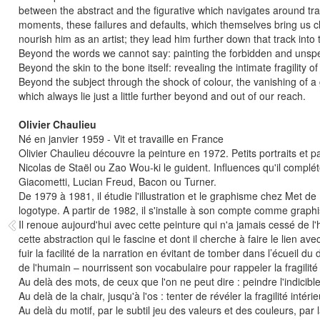
between the abstract and the figurative which navigates around trad
moments, these failures and defaults, which themselves bring us c
nourish him as an artist; they lead him further down that track into 
Beyond the words we cannot say: painting the forbidden and unsp
Beyond the skin to the bone itself: revealing the intimate fragility o
Beyond the subject through the shock of colour, the vanishing of 
which always lie just a little further beyond and out of our reach.
Olivier Chaulieu
Né en janvier 1959 - Vit et travaille en France
Olivier Chaulieu découvre la peinture en 1972. Petits portraits et 
Nicolas de Staël ou Zao Wou-ki le guident. Influences qu'il complé
Giacometti, Lucian Freud, Bacon ou Turner.
De 1979 à 1981, il étudie l'illustration et le graphisme chez Met de
logotype. A partir de 1982, il s'installe à son compte comme graphi
Il renoue aujourd'hui avec cette peinture qui n'a jamais cessé de l'
cette abstraction qui le fascine et dont il cherche à faire le lien av
fuir la facilité de la narration en évitant de tomber dans l’écueil du 
de l'humain – nourrissent son vocabulaire pour rappeler la fragilité
Au delà des mots, de ceux que l'on ne peut dire : peindre l'indicible
Au delà de la chair, jusqu'à l'os : tenter de révéler la fragilité inté
Au delà du motif, par le subtil jeu des valeurs et des couleurs, pa